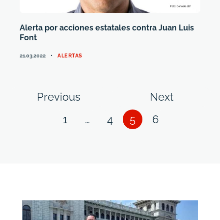
Alerta por acciones estatales contra Juan Luis
Font
CATEGORIES
21.03.2022
ALERTAS
Posts
Page
Page
Previous
Next
navigation
Page
Page
Page
Page
1
…
4
5
6