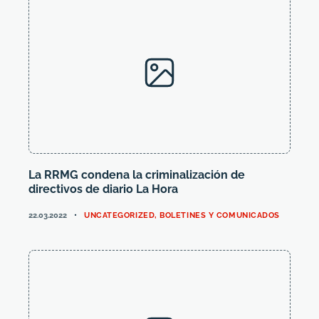
La RRMG condena la criminalización de
directivos de diario La Hora
CATEGORIES
22.03.2022
UNCATEGORIZED
,
BOLETINES Y COMUNICADOS