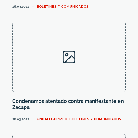
CATEGORIES
28.03.2022
BOLETINES Y COMUNICADOS
Condenamos atentado contra manifestante en
Zacapa
CATEGORIES
28.03.2022
UNCATEGORIZED
,
BOLETINES Y COMUNICADOS