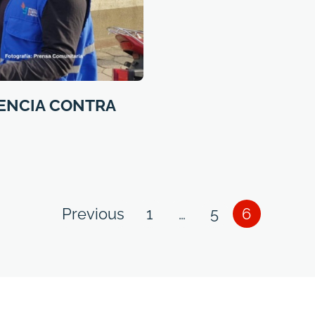
ENCIA CONTRA
Posts
Page
Page
Page
Page
Previous
1
…
5
6
navigation