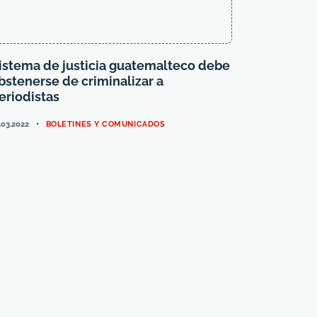
istema de justicia guatemalteco debe
bstenerse de criminalizar a
eriodistas
CATEGORIES
.03.2022
BOLETINES Y COMUNICADOS