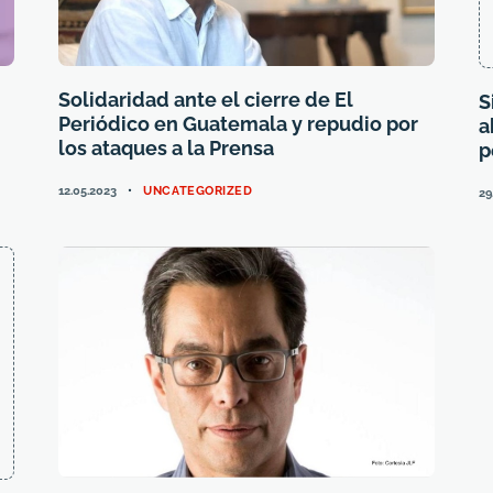
Solidaridad ante el cierre de El
S
Periódico en Guatemala y repudio por
a
los ataques a la Prensa
p
CATEGORIES
12.05.2023
UNCATEGORIZED
29