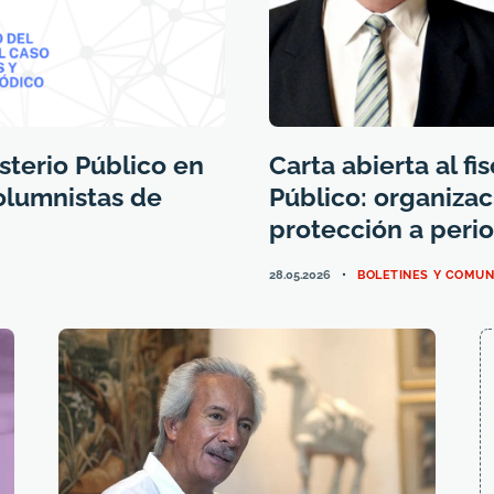
sterio Público en
Carta abierta al fi
columnistas de
Público: organizac
protección a peri
CATEGORIES
28.05.2026
BOLETINES Y COMU